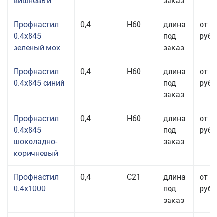
вишневый
заказ
Профнастил
0,4
Н60
длина
от 3
0.4x845
под
руб.
зеленый мох
заказ
Профнастил
0,4
Н60
длина
от 3
0.4x845 синий
под
руб.
заказ
Профнастил
0,4
Н60
длина
от 3
0.4x845
под
руб.
шоколадно-
заказ
коричневый
Профнастил
0,4
С21
длина
от 3
0.4x1000
под
руб.
заказ