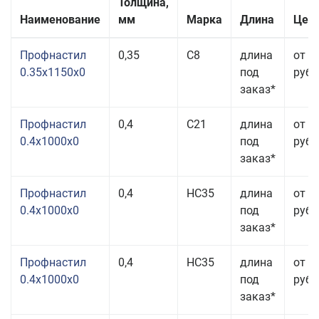
Толщина,
Наименование
мм
Марка
Длина
Цена
Профнастил
0,35
С8
длина
от 3
0.35x1150x0
под
руб.
заказ*
Профнастил
0,4
С21
длина
от 3
0.4x1000x0
под
руб.
заказ*
Профнастил
0,4
НС35
длина
от 3
0.4x1000x0
под
руб.
заказ*
Профнастил
0,4
НС35
длина
от 3
0.4x1000x0
под
руб.
заказ*