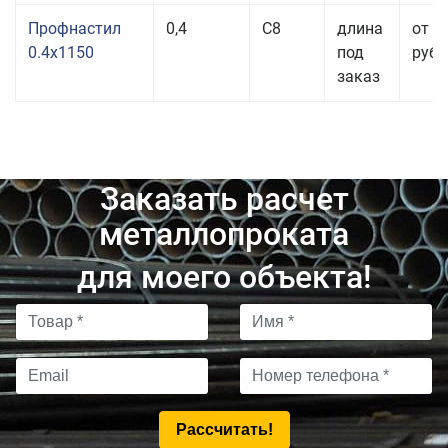
Профнастил
0,4
С8
длина
от 3
0.4x1150
под
руб.
заказ
Заказать расчет
металлопроката
для моего объекта!