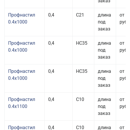
заказ
Профнастил
0,4
С21
длина
от 3
0.4x1000
под
руб.
заказ
Профнастил
0,4
НС35
длина
от 3
0.4x1000
под
руб.
заказ
Профнастил
0,4
НС35
длина
от 3
0.4x1000
под
руб.
заказ
Профнастил
0,4
С10
длина
от 3
0.4x1100
под
руб.
заказ
Профнастил
0,4
С10
длина
от 3