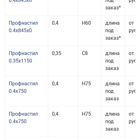
0.4x845x0
под
руб.
заказ*
Профнастил
0,4
Н60
длина
от 3
0.4x845x0
под
руб.
заказ*
Профнастил
0,35
С8
длина
от 3
0.35x1150
под
руб.
заказ
Профнастил
0,4
Н75
длина
от 2
0.4x750
под
руб.
заказ
Профнастил
0,4
Н75
длина
от 2
0.4x750
под
руб.
заказ