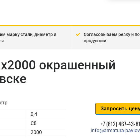
ем марку стали, диаметр и
Согласовываем резку и по
ры
продукции
0x2000 окрашенный
вске
етр
Запросить цен
0,4
+7 (812) 467-43-8
С8
info@armatura-pavlov
2000