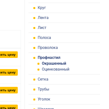
Круг
Лента
Лист
Полоса
Проволока
ить цену
Профнастил
Окрашенный
Оцинкованный
ить цену
Сетка
Трубы
ить цену
Уголок
ить цену