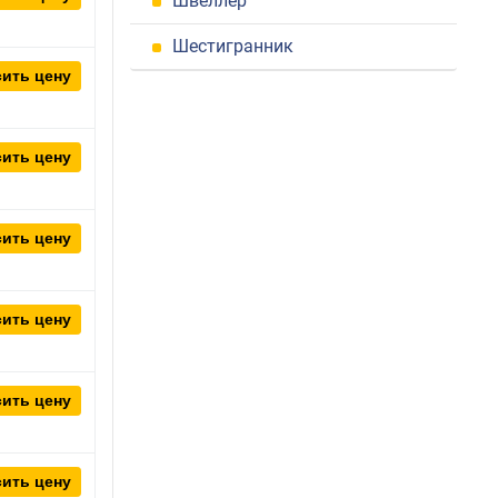
Швеллер
Шестигранник
ить цену
ить цену
ить цену
ить цену
ить цену
ить цену