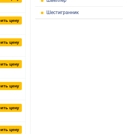
Швеллер
Шестигранник
ить цену
ить цену
ить цену
ить цену
ить цену
ить цену