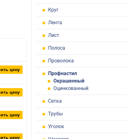
Круг
Лента
Лист
Полоса
Проволока
ить цену
Профнастил
Окрашенный
Оцинкованный
ить цену
Сетка
Трубы
ить цену
Уголок
ить цену